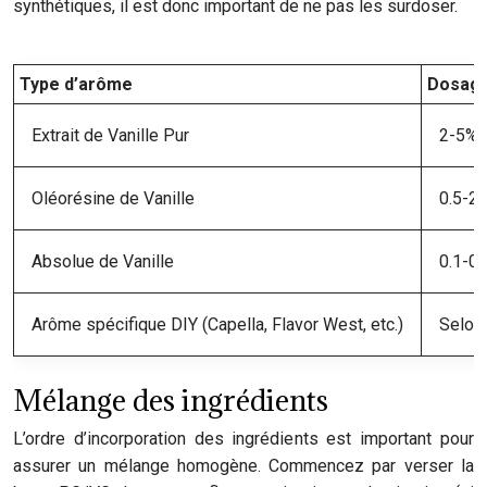
synthétiques, il est donc important de ne pas les surdoser.
Type d’arôme
Dosag
Extrait de Vanille Pur
2-5%
Oléorésine de Vanille
0.5-2
Absolue de Vanille
0.1-0
Arôme spécifique DIY (Capella, Flavor West, etc.)
Selon 
Mélange des ingrédients
L’ordre d’incorporation des ingrédients est important pour
assurer un mélange homogène. Commencez par verser la